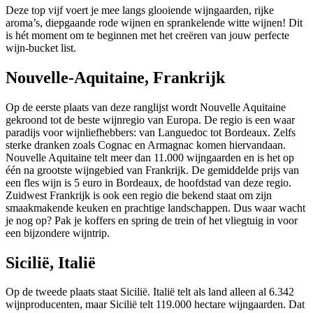
Deze top vijf voert je mee langs glooiende wijngaarden, rijke
aroma’s, diepgaande rode wijnen en sprankelende witte wijnen! Dit
is hét moment om te beginnen met het creëren van jouw perfecte
wijn-bucket list.
Nouvelle-Aquitaine, Frankrijk
Op de eerste plaats van deze ranglijst wordt Nouvelle Aquitaine
gekroond tot de beste wijnregio van Europa. De regio is een waar
paradijs voor wijnliefhebbers: van Languedoc tot Bordeaux. Zelfs
sterke dranken zoals Cognac en Armagnac komen hiervandaan.
Nouvelle Aquitaine telt meer dan 11.000 wijngaarden en is het op
één na grootste wijngebied van Frankrijk. De gemiddelde prijs van
een fles wijn is 5 euro in Bordeaux, de hoofdstad van deze regio.
Zuidwest Frankrijk is ook een regio die bekend staat om zijn
smaakmakende keuken en prachtige landschappen. Dus waar wacht
je nog op? Pak je koffers en spring de trein of het vliegtuig in voor
een bijzondere wijntrip.
Sicilië, Italië
Op de tweede plaats staat Sicilië. Italië telt als land alleen al 6.342
wijnproducenten, maar Sicilië telt 119.000 hectare wijngaarden. Dat