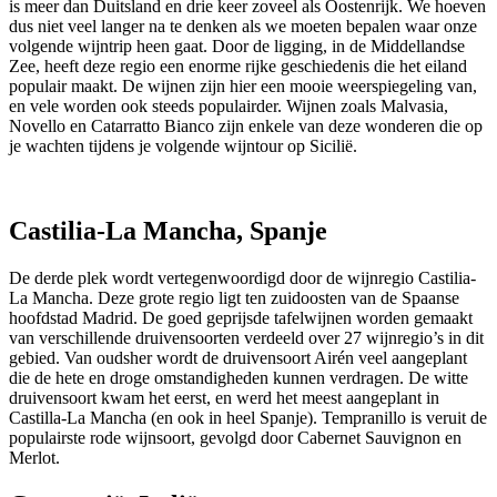
is meer dan Duitsland en drie keer zoveel als Oostenrijk. We hoeven
dus niet veel langer na te denken als we moeten bepalen waar onze
volgende wijntrip heen gaat. Door de ligging, in de Middellandse
Zee, heeft deze regio een enorme rijke geschiedenis die het eiland
populair maakt. De wijnen zijn hier een mooie weerspiegeling van,
en vele worden ook steeds populairder. Wijnen zoals Malvasia,
Novello en Catarratto Bianco zijn enkele van deze wonderen die op
je wachten tijdens je volgende wijntour op Sicilië.
Castilia-La Mancha, Spanje
De derde plek wordt vertegenwoordigd door de wijnregio Castilia-
La Mancha. Deze grote regio ligt ten zuidoosten van de Spaanse
hoofdstad Madrid. De goed geprijsde tafelwijnen worden gemaakt
van verschillende druivensoorten verdeeld over 27 wijnregio’s in dit
gebied. Van oudsher wordt de druivensoort Airén veel aangeplant
die de hete en droge omstandigheden kunnen verdragen. De witte
druivensoort kwam het eerst, en werd het meest aangeplant in
Castilla-La Mancha (en ook in heel Spanje). Tempranillo is veruit de
populairste rode wijnsoort, gevolgd door Cabernet Sauvignon en
Merlot.